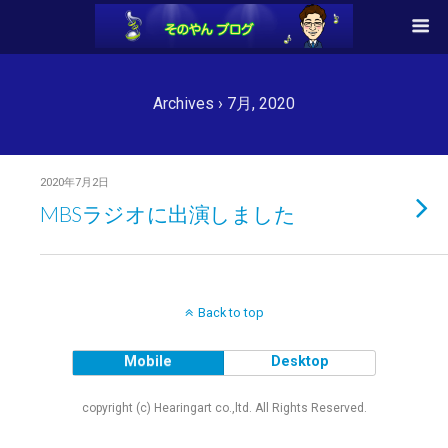
Archives › 7月, 2020
2020年7月2日
MBSラジオに出演しました
Back to top
Mobile
Desktop
copyright (c) Hearingart co.,ltd. All Rights Reserved.