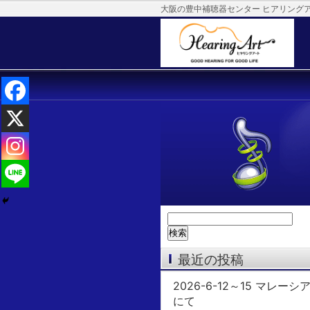
大阪の豊中補聴器センター ヒアリング
検
索:
最近の投稿
2026-6-12～15 マレーシ
にて