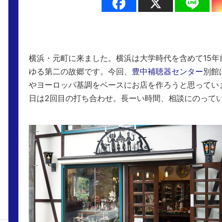
日
日
横浜・元町に来ました。横浜は大学時代を含めて15年
ゆる第二の故郷です。今回、
豊中補聴器センター
別館
やヨーロッパ基調をベースにお店を作ろうと思っていま
日
日は2回目の打ち合わせ。長ーい時間、相談にのって
日
日