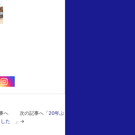
記事へ 次の記事へ「
20年ぶ
きました
」→