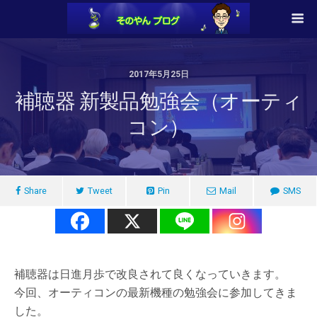
2017年5月25日
補聴器 新製品勉強会（オーティ
コン）
Share
Tweet
Pin
Mail
SMS
補聴器は日進月歩で改良されて良くなっていきます。
今回、オーティコンの最新機種の勉強会に参加してきま
した。